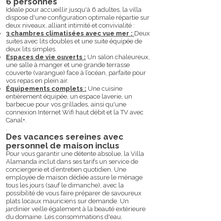
6 personnes
Idéale pour accueillir jusqu'à 6 adultes, la villa
dispose d'une configuration optimale répartie sur
deux niveaux, alliant intimité et convivialité :
3 chambres climatisées avec vue mer :
Deux
suites avec lits doubles et une suite équipée de
deux lits simples.
Espaces de vie ouverts :
Un salon chaleureux,
une salle à manger et une grande terrasse
couverte (varangue) face à l’océan, parfaite pour
vos repas en plein air.
Équipements complets :
Une cuisine
entièrement équipée, un espace laverie, un
barbecue pour vos grillades, ainsi qu'une
connexion Internet Wifi haut débit et la TV avec
Canal+.
​.
Des vacances sereines avec
personnel de maison inclus
Pour vous garantir une détente absolue, la Villa
Alamanda inclut dans ses tarifs un service de
conciergerie et d’entretien quotidien. Une
employée de maison dédiée assure le ménage
tous les jours (sauf le dimanche), avec la
possibilité de vous faire préparer de savoureux
plats locaux mauriciens sur demande. Un
jardinier veille également à la beauté extérieure
du domaine. Les consommations d'eau,