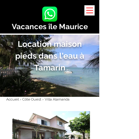
Vacances île Maurice
Location maison
pieds dans l'eau à
Tamarin
Accueil › Côte Ouest › Villa Alamanda