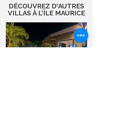
DÉCOUVREZ D'AUTRES
VILLAS À L'ÎLE MAURICE
Villas à Tamarin & Flic en Flac
(Côte Ouest)
Dès 140 € par nuit (base 2 personnes) –
Capacité : jusqu'à 14 personnes
Couchers de soleil
spectaculaires et rencontre
avec les dauphins
.
Découvrez l'authenticité de la
côte
Ouest
, une région abritée idéale pour