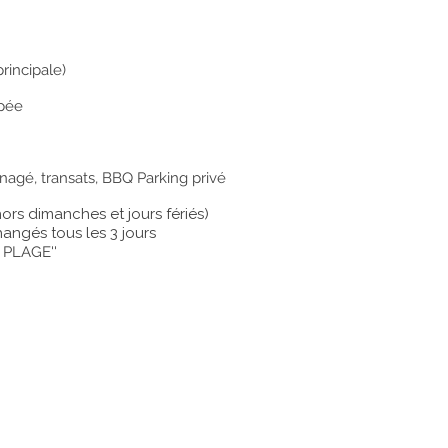
rincipale)
ipée
énagé, transats, BBQ Parking privé
ors dimanches et jours fériés)
hangés tous les 3 jours
A PLAGE''