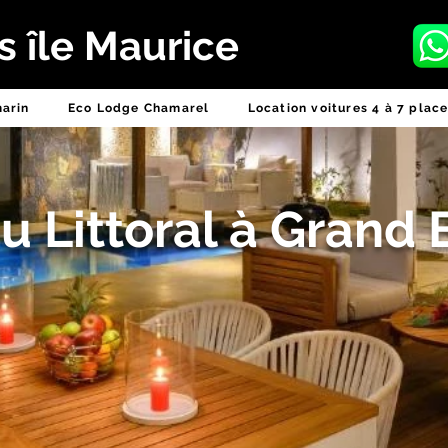
 île Maurice
marin
Eco Lodge Chamarel
Location voitures 4 à 7 plac
u Littoral à Grand 