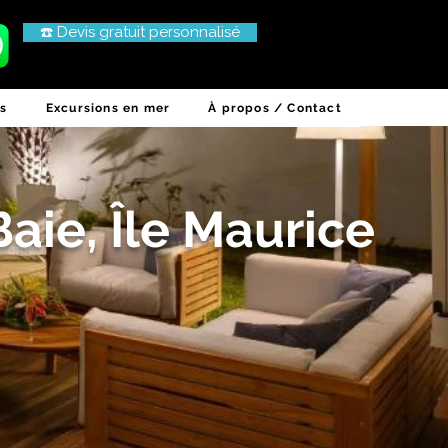
☎️ Devis gratuit personnalisé
es
Excursions en mer
À propos / Contact
Baie, Île Maurice