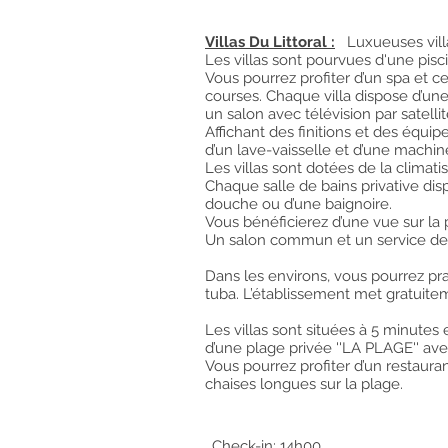
Villas Du Littoral :
Luxueuses vill
Les villas sont pourvues d'une pisc
Vous pourrez profiter d’un spa et ce
courses. Chaque villa dispose d’un
un salon avec télévision par satellit
Affichant des finitions et des équ
d’un lave-vaisselle et d’une machin
Les villas sont dotées de la climatis
Chaque salle de bains privative dis
douche ou d’une baignoire.
Vous bénéficierez d’une vue sur la pi
Un salon commun et un service de 
Dans les environs, vous pourrez pra
tuba. L’établissement met gratuitem
Les villas sont situées à 5 minutes
d’une plage privée ''LA PLAGE'' av
Vous pourrez profiter d’un restauran
chaises longues sur la plage.
Check-in: 14h00