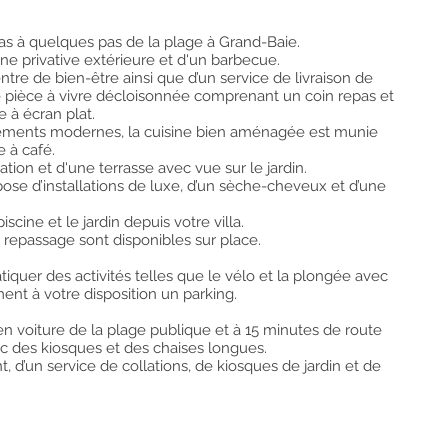
as à quelques pas de la plage à Grand-Baie.
ine privative extérieure et d'un barbecue.
ntre de bien-être ainsi que d’un service de livraison de
e pièce à vivre décloisonnée comprenant un coin repas et
e à écran plat.
ipements modernes, la cuisine bien aménagée est munie
e à café.
ation et d'une terrasse avec vue sur le jardin.
pose d’installations de luxe, d’un sèche-cheveux et d’une
scine et le jardin depuis votre villa.
repassage sont disponibles sur place.
tiquer des activités telles que le vélo et la plongée avec
ent à votre disposition un parking.
 en voiture de la plage publique et à 15 minutes de route
ec des kiosques et des chaises longues.
t, d’un service de collations, de kiosques de jardin et de