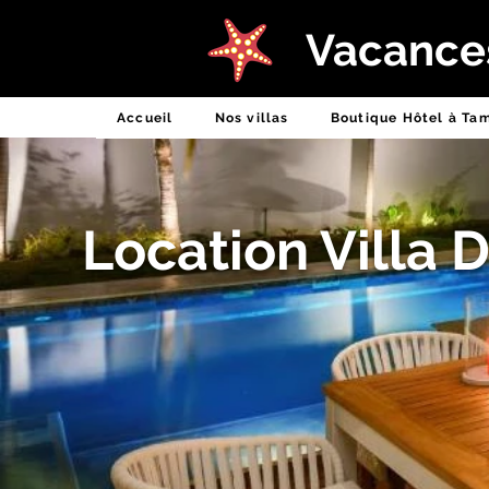
Certificat d'Excellence 2016
Vacances
Accueil
Nos villas
Boutique Hôtel à Ta
Location Villa D