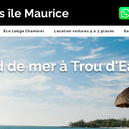
 île Maurice
Eco Lodge Chamarel
Location voitures 4 à 7 places
Ex
rd de mer à Trou d'