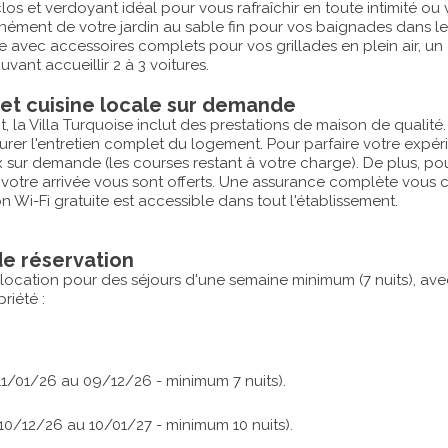
clos et verdoyant idéal pour vous rafraîchir en toute intimité ou 
anément de votre jardin au sable fin pour vos baignades dans l
 avec accessoires complets pour vos grillades en plein air, un 
vant accueillir 2 à 3 voitures.
 et cuisine locale sur demande
nt, la Villa Turquoise inclut des prestations de maison de qua
urer l'entretien complet du logement. Pour parfaire votre expé
sur demande (les courses restant à votre charge). De plus, pou
 votre arrivée vous sont offerts. Une assurance complète vous
 Wi-Fi gratuite est accessible dans tout l'établissement.
de réservation
 location pour des séjours d'une semaine minimum (7 nuits), avec 
riété :
 11/01/26 au 09/12/26 - minimum 7 nuits).
10/12/26 au 10/01/27 - minimum 10 nuits).