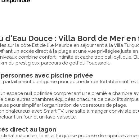
-
Disponible
u d'Eau Douce : Villa Bord de Mer en f
s sur la côte Est de l’Île Maurice en séjournant à la Villa Tur
frant un accès direct à la plage et une vue privilégiée juste en 
iveaux combine confort, intimité et cadre tropical idyllique. E
3 km du prestigieux parcours de golf du Touessrok.
8 personnes avec piscine privée
 est parfaitement configurée pour accueillir confortablement les 
 Un espace nuit optimisé comprenant une première chambre av
que deux autres chambres équipées chacune de deux lits simple
éales pour simplifier l'organisation de vos retours de plage.
lon chaleureux avec Smart TV, une salle à manger conviviale et
cluant un four et un lave-vaisselle.
cès direct au lagon
climat mauricien, la Villa Turquoise propose de superbes amén